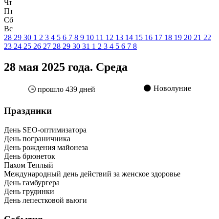
Чт
Пт
Сб
Вс
28
29
30
1
2
3
4
5
6
7
8
9
10
11
12
13
14
15
16
17
18
19
20
21
22
23
24
25
26
27
28
29
30
31
1
2
3
4
5
6
7
8
28 мая 2025 года. Среда
🌑 Новолуние
🕒 прошло 439 дней
Праздники
День SEO-оптимизатора
День пограничника
День рождения майонеза
День брюнеток
Пахом Теплый
Международный день действий за женское здоровье
День гамбургера
День грудинки
День лепестковой вьюги