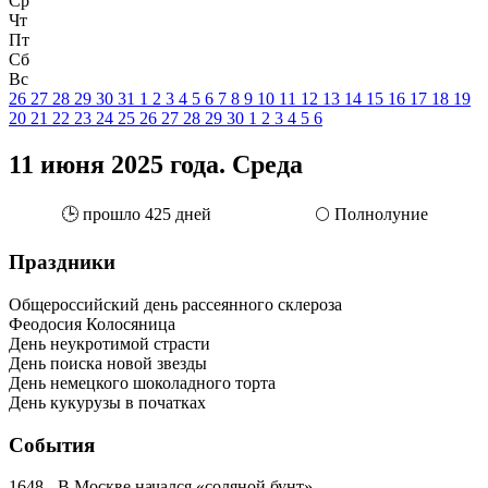
Ср
Чт
Пт
Сб
Вс
26
27
28
29
30
31
1
2
3
4
5
6
7
8
9
10
11
12
13
14
15
16
17
18
19
20
21
22
23
24
25
26
27
28
29
30
1
2
3
4
5
6
11 июня 2025 года. Среда
🕒 прошло 425 дней
🌕 Полнолуние
Праздники
Общероссийский день рассеянного склероза
Феодосия Колосяница
День неукротимой страсти
День поиска новой звезды
День немецкого шоколадного торта
День кукурузы в початках
События
1648 - В Москве начался «соляной бунт»