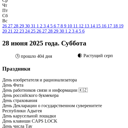
Ср
Чт
Пт
Сб
Вс
26
27
28
29
30
31
1
2
3
4
5
6
7
8
9
10
11
12
13
14
15
16
17
18
19
20
21
22
23
24
25
26
27
28
29
30
1
2
3
4
5
6
28 июня 2025 года. Суббота
🌒 Растущий серп
🕒 прошло 404 дня
Праздники
День изобретателя и рационализатора
День Фита
День работников связи и информации 🇰🇿
День российского букмекера
День страхования
День Декларации о государственном суверенитете
Республики Адыгея
День карусельной лошадки
День клавиши CAPS LOCK
День числа Тау